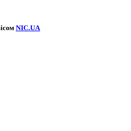
вісом
NIC.UA