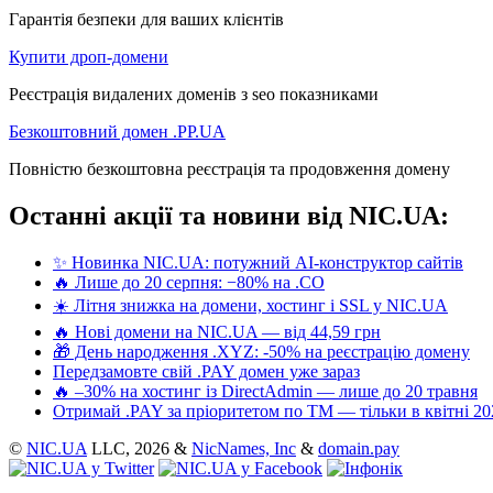
Гарантія безпеки для ваших клієнтів
Купити дроп-домени
Реєстрація видалених доменів з seo показниками
Безкоштовний домен .PP.UA
Повністю безкоштовна реєстрація та продовження домену
Останні акції та новини від NIC.UA:
✨ Новинка NIC.UA: потужний AI-конструктор сайтів
🔥 Лише до 20 серпня: −80% на .CO
☀️ Літня знижка на домени, хостинг і SSL у NIC.UA
🔥 Нові домени на NIC.UA — від 44,59 грн
🎁 День народження .XYZ: -50% на реєстрацію домену
Передзамовте свій .PAY домен уже зараз
🔥 –30% на хостинг із DirectAdmin — лише до 20 травня
Отримай .PAY за пріоритетом по ТМ — тільки в квітні 20
©
NIC.UA
LLC,
2026 &
NicNames, Inc
&
domain.pay